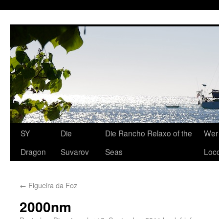
SY
Die
Die Rancho Relaxo of the
Wer 
Dragon
Suvarov
Seas
Loco
←
Figueira da Foz
2000nm