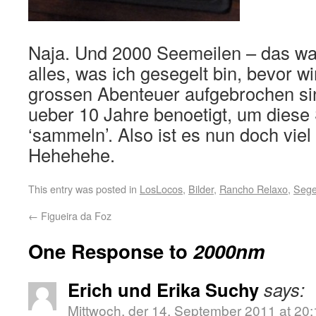
Naja. Und 2000 Seemeilen – das wa
alles, was ich gesegelt bin, bevor w
grossen Abenteuer aufgebrochen si
ueber 10 Jahre benoetigt, um diese
‘sammeln’. Also ist es nun doch vi
Hehehehe.
This entry was posted in
LosLocos
,
Bilder
,
Rancho Relaxo
,
Sege
←
Figueira da Foz
One Response to
2000nm
Erich und Erika Suchy
says:
Mittwoch, der 14. September 2011 at 20: