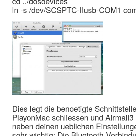
cd ../dosdevices
ln -s /dev/SCSPTC-IIusb-COM1 co
Dies legt die benoetigte Schnittstell
PlayonMac schliessen und Airmail3 st
neben deinen ueblichen Einstellung
sehr wichtig: Die Bluetooth-Verbind