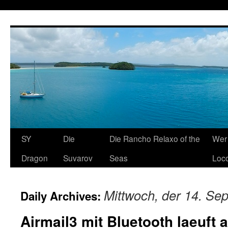
SY
Die
Die Rancho Relaxo of the
Wer 
Dragon
Suvarov
Seas
Loco
Mittwoch, der 14. Se
Daily Archives:
Airmail3 mit Bluetooth laeuft