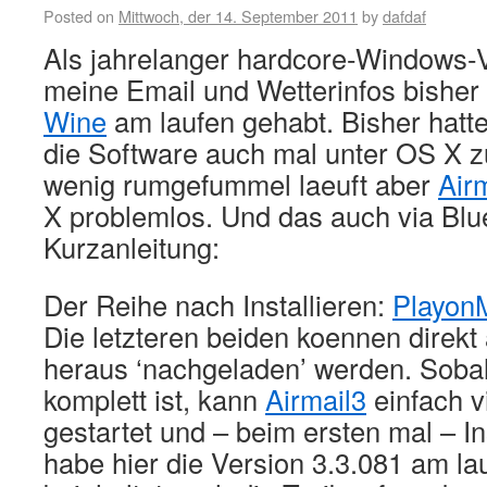
Posted on
Mittwoch, der 14. September 2011
by
dafdaf
Als jahrelanger hardcore-Windows-
meine Email und Wetterinfos bisher
Wine
am laufen gehabt. Bisher hatte 
die Software auch mal unter OS X zu
wenig rumgefummel laeuft aber
Air
X problemlos. Und das auch via Blue
Kurzanleitung:
Der Reihe nach Installieren:
Playon
Die letzteren beiden koennen direk
heraus ‘nachgeladen’ werden. Sobal
komplett ist, kann
Airmail3
einfach v
gestartet und – beim ersten mal – Ins
habe hier die Version 3.3.081 am la