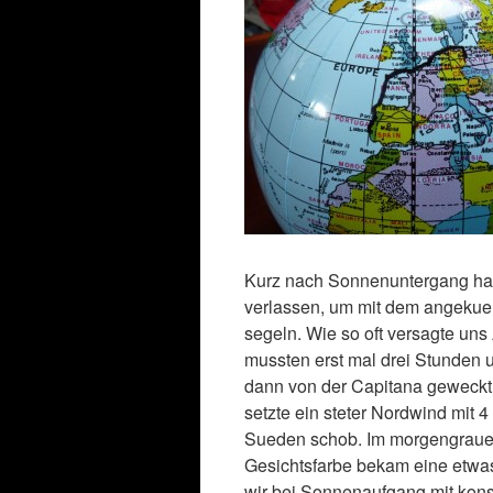
Kurz nach Sonnenuntergang habe
verlassen, um mit dem angekue
segeln. Wie so oft versagte un
mussten erst mal drei Stunden u
dann von der Capitana geweckt
setzte ein steter Nordwind mit 
Sueden schob. Im morgengraue
Gesichtsfarbe bekam eine etwas 
wir bei Sonnenaufgang mit kon