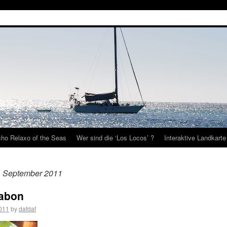
ho Relaxo of the Seas
Wer sind die ‘Los Locos’ ?
Interaktive Landkarte
. September 2011
sabon
011
by
dafdaf