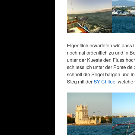
Eigentlich erwarteten wir, dass
nochmal ordentlich zu und in B
unter der Kueste den Fluss hoc
schliesslich unter der Ponte de 
schnell die Segel bargen und in
Steg mit der
SY Chiloe
, welche 