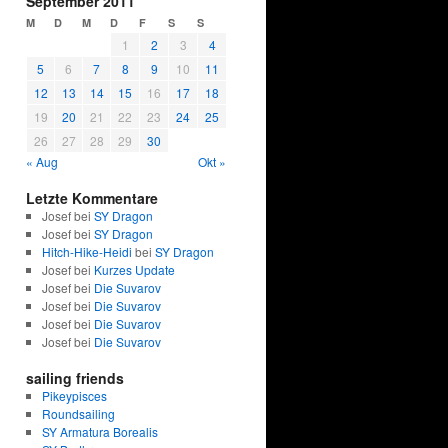
September 2011
M
D
M
D
F
S
S
1
2
3
4
5
6
7
8
9
10
11
12
13
14
15
16
17
18
19
20
21
22
23
24
25
26
27
28
29
30
« Aug
Okt »
Letzte Kommentare
Josef bei
SY Dragon
Josef bei
SY Dragon
Hitch-Hike-Heidi
bei
SY Dragon
Josef bei
Kurzes Update
Josef bei
Die Suvarov
Josef bei
Die Suvarov
Josef bei
Die Suvarov
Josef bei
Die Suvarov
sailing friends
Pikeypisces
Roundsailing
SY Armatura Borealis