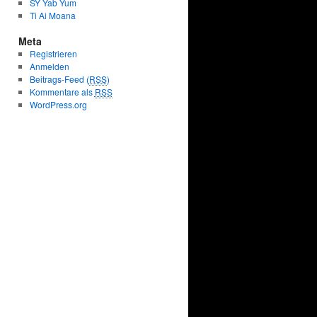
SY Yab Yum
Ti Ai Moana
Meta
Registrieren
Anmelden
Beitrags-Feed (
RSS
)
Kommentare als
RSS
WordPress.org