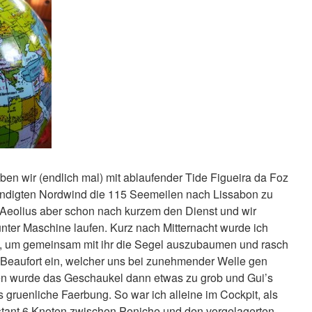
n wir (endlich mal) mit ablaufender Tide Figueira da Foz
ndigten Nordwind die 115 Seemeilen nach Lissabon zu
s Aeolius aber schon nach kurzem den Dienst und wir
nter Maschine laufen. Kurz nach Mitternacht wurde ich
, um gemeinsam mit ihr die Segel auszubaumen und rasch
4 Beaufort ein, welcher uns bei zunehmender Welle gen
n wurde das Geschaukel dann etwas zu grob und Gui’s
gruenliche Faerbung. So war ich alleine im Cockpit, als
stant 6 Knoten zwischen Peniche und den vorgelagerten