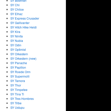
SY Bodhran
SY Chi
SY Chiloe
SY Elhaz
SY Express Crusader
SY Gallivanter
SY Hitch Hike Heidi
SY Kira
SY Ninita
SY Nubia
SY Odin
SY Optimist
SY Orkestern
SY Orkestern (new)
SY Panache
SY Papillon
SY Roede Orm
SY Supermolli
SY Tamora
SY Thor
SY Timpetee
SY Tina Ti
SY Tres Hombres
SY Tribe
SY Ustupu