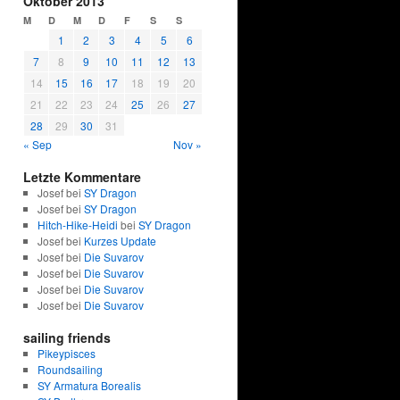
Oktober 2013
M
D
M
D
F
S
S
1
2
3
4
5
6
7
8
9
10
11
12
13
14
15
16
17
18
19
20
21
22
23
24
25
26
27
28
29
30
31
« Sep
Nov »
Letzte Kommentare
Josef bei
SY Dragon
Josef bei
SY Dragon
Hitch-Hike-Heidi
bei
SY Dragon
Josef bei
Kurzes Update
Josef bei
Die Suvarov
Josef bei
Die Suvarov
Josef bei
Die Suvarov
Josef bei
Die Suvarov
sailing friends
Pikeypisces
Roundsailing
SY Armatura Borealis