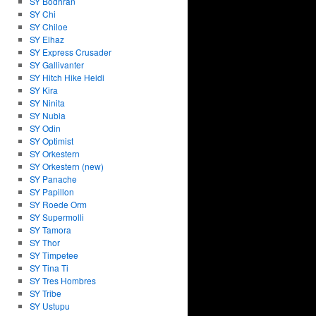
SY Bodhran
SY Chi
SY Chiloe
SY Elhaz
SY Express Crusader
SY Gallivanter
SY Hitch Hike Heidi
SY Kira
SY Ninita
SY Nubia
SY Odin
SY Optimist
SY Orkestern
SY Orkestern (new)
SY Panache
SY Papillon
SY Roede Orm
SY Supermolli
SY Tamora
SY Thor
SY Timpetee
SY Tina Ti
SY Tres Hombres
SY Tribe
SY Ustupu