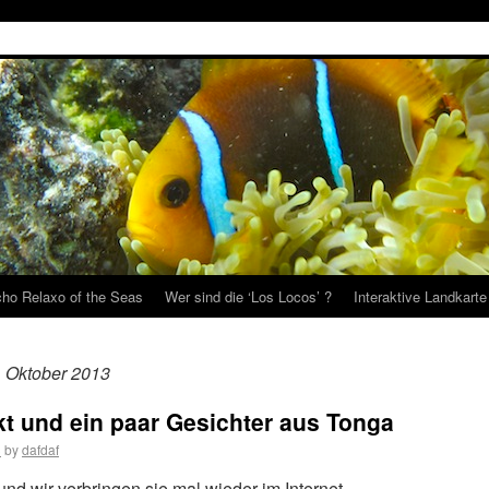
ho Relaxo of the Seas
Wer sind die ‘Los Locos’ ?
Interaktive Landkarte
. Oktober 2013
t und ein paar Gesichter aus Tonga
3
by
dafdaf
und wir verbringen sie mal wieder im Internet.