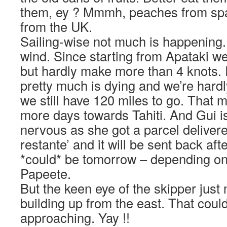
them, ey ? Mmmh, peaches from s
from the UK.
Sailing-wise not much is happenin
wind. Since starting from Apataki we
but hardly make more than 4 knots. 
pretty much is dying and we’re hardl
we still have 120 miles to go. That 
more days towards Tahiti. And Gui is
nervous as she got a parcel delivere
restante’ and it will be sent back a
*could* be tomorrow – depending on t
Papeete.
But the keen eye of the skipper just 
building up from the east. That co
approaching. Yay !!