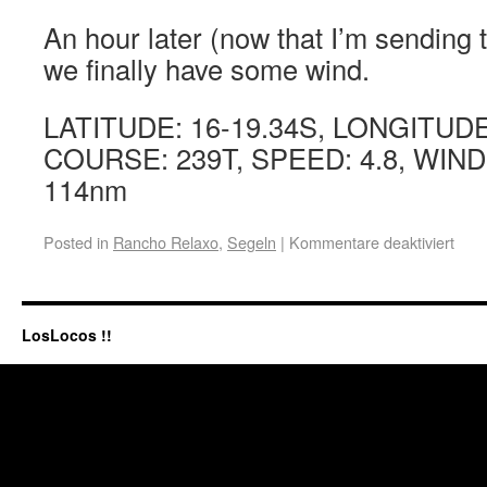
An hour later (now that I’m sending th
we finally have some wind.
LATITUDE: 16-19.34S, LONGITUDE
COURSE: 239T, SPEED: 4.8, WIND
114nm
Posted in
Rancho Relaxo
,
Segeln
|
Kommentare deaktiviert
LosLocos !!