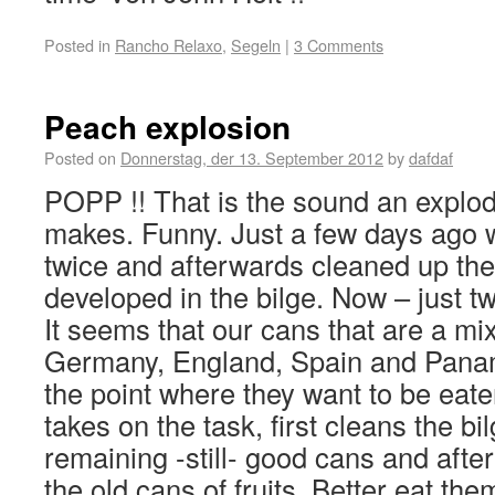
Posted in
Rancho Relaxo
,
Segeln
|
3 Comments
Peach explosion
Posted on
Donnerstag, der 13. September 2012
by
dafdaf
POPP !! That is the sound an explodi
makes. Funny. Just a few days ago 
twice and afterwards cleaned up th
developed in the bilge. Now – just tw
It seems that our cans that are a mi
Germany, England, Spain and Pana
the point where they want to be eate
takes on the task, first cleans the bi
remaining -still- good cans and afte
the old cans of fruits. Better eat th