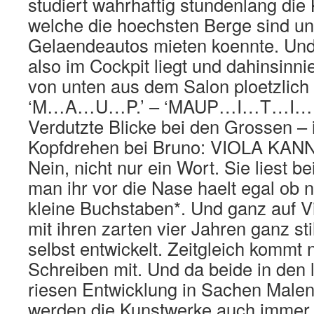
studiert wahrhaftig stundenlang die 
welche die hoechsten Berge sind u
Gelaendeautos mieten koennte. Un
also im Cockpit liegt und dahinsinni
von unten aus dem Salon ploetzlich 
‘M…A…U…P.’ – ‘MAUP…I…T…I….’ –
Verdutzte Blicke bei den Grossen – ir
Kopfdrehen bei Bruno: VIOLA KAN
Nein, nicht nur ein Wort. Sie liest b
man ihr vor die Nase haelt egal ob 
kleine Buchstaben*. Und ganz auf Vio
mit ihren zarten vier Jahren ganz sti
selbst entwickelt. Zeitgleich kommt 
Schreiben mit. Und da beide in den
riesen Entwicklung in Sachen Male
werden die Kunstwerke auch immer