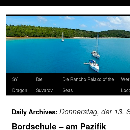
SY
Die
Die Rancho Relaxo of the
Wer 
Dragon
Suvarov
Seas
Loco
Donnerstag, der 13.
Daily Archives:
Bordschule – am Pazifik