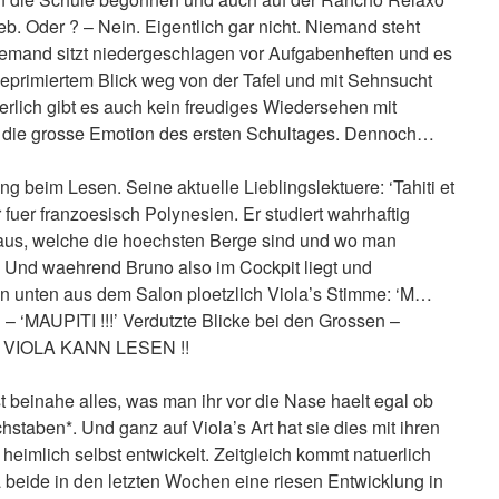
rieb. Oder ? – Nein. Eigentlich gar nicht. Niemand steht
iemand sitzt niedergeschlagen vor Aufgabenheften und es
 deprimiertem Blick weg von der Tafel und mit Sehnsucht
erlich gibt es auch kein freudiges Wiedersehen mit
 die grosse Emotion des ersten Schultages. Dennoch…
ng beim Lesen. Seine aktuelle Lieblingslektuere: ‘Tahiti et
 fuer franzoesisch Polynesien. Er studiert wahrhaftig
 raus, welche die hoechsten Berge sind und wo man
 Und waehrend Bruno also im Cockpit liegt und
on unten aus dem Salon ploetzlich Viola’s Stimme: ‘M…
MAUPITI !!!’ Verdutzte Blicke bei den Grossen –
no: VIOLA KANN LESEN !!
est beinahe alles, was man ihr vor die Nase haelt egal ob
staben*. Und ganz auf Viola’s Art hat sie dies mit ihren
d heimlich selbst entwickelt. Zeitgleich kommt natuerlich
 beide in den letzten Wochen eine riesen Entwicklung in