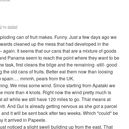
12
by
dafdaf
ploding can of fruit makes. Funny. Just a few days ago we
rwards cleaned up the mess that had developed in the
– again. It seems that our cans that are a mixture of goods
nd Panama seem to reach the point where they want to be
e task, first cleans the bilge and the remaining -still- good
g the old cans of fruits. Better eat them now than loosing
m spain…. mmmh, pears from the UK.
ning. We miss some wind. Since starting from Apataki we
ke more than 4 knots. Right now the wind pretty much is
 all while we still have 120 miles to go. That means at
ti. And Gui is already getting nervous as she got a parcel
’ and it will be sent back after two weeks. Which *could* be
 it arrived in Papeete.
ust noticed a slight swell building up from the east. That