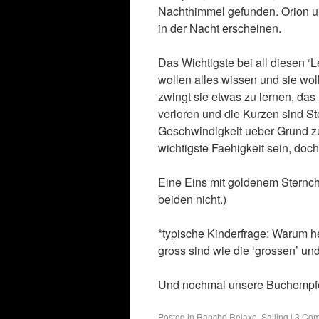
Nachthimmel gefunden. Orion und
in der Nacht erscheinen.
Das Wichtigste bei all diesen ‘L
wollen alles wissen und sie wol
zwingt sie etwas zu lernen, das 
verloren und die Kurzen sind St
Geschwindigkeit ueber Grund z
wichtigste Faehigkeit sein, doc
Eine Eins mit goldenem Sternch
beiden nicht.)
*typische Kinderfrage: Warum he
gross sind wie die ‘grossen’ un
Und nochmal unsere Buchempfehl
Posted in
Rancho Relaxo
,
Sailing
|
3 Co