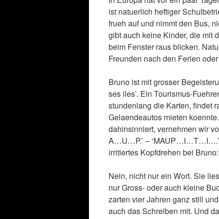
ist natuerlich heftiger Schulbet
frueh auf und nimmt den Bus, n
gibt auch keine Kinder, die mit
beim Fenster raus blicken. Natu
Freunden nach den Ferien oder
Bruno ist mit grosser Begeisteru
ses iles’. Ein Tourismus-Fuehrer
stundenlang die Karten, findet
Gelaendeautos mieten koennte.
dahinsinniert, vernehmen wir v
A…U…P.’ – ‘MAUP…I…T…I….’ – ‘
irritiertes Kopfdrehen bei Bru
Nein, nicht nur ein Wort. Sie li
nur Gross- oder auch kleine Buch
zarten vier Jahren ganz still un
auch das Schreiben mit. Und da