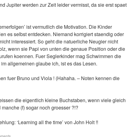
 Jupiter werden zur Zeit leider vermisst, da sie erst spaet
ernerfolgen’ ist vermutlich die Motivation. Die Kinder
len es selbst entdecken. Niemand korrigiert staendig oder
nicht interessiert. So geht die natuerliche Neugier nicht
olz, wenn sie Papi von unten die genaue Position oder die
urufen koennen. Fuer Seglerkinder mag Schwimmen die
h im allgemeinen glaube ich, ist es das Lesen.
en fuer Bruno und Viola ! (Hahaha. – Noten kennen die
issen die eigentlich kleine Buchstaben, wenn viele gleich
d manche (f) sogar noch groesser ?!?
ung: ‘Learning all the time’ von John Holt !!
mments