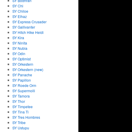
SY Bodhran
SY Chi
SY Chiloe
SY Elhaz
SY Express Crusader
SY Gallivanter
SY Hitch Hike Heidi
SY Kira
SY Ninita
SY Nubia
SY Odin
SY Optimist
SY Orkestern
SY Orkestern (new)
SY Panache
SY Papillon
SY Roede Orm
SY Supermolli
SY Tamora
SY Thor
SY Timpetee
SY Tina Ti
SY Tres Hombres
SY Tribe
SY Ustupu