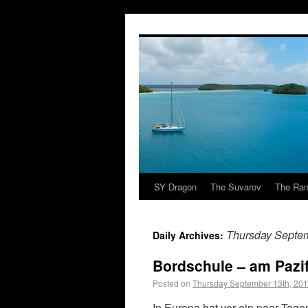
SY Dragon
The Suvarov
The Ran
Thursday Septem
Daily Archives:
Bordschule – am Pazif
Posted on
Thursday September 13th, 20
In Europa hat vor ein paar Tag