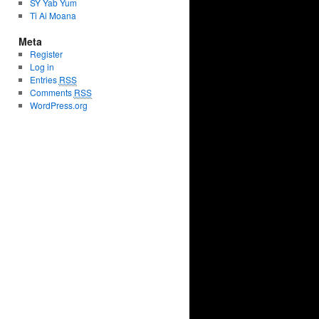
SY Yab Yum
Ti Ai Moana
Meta
Register
Log in
Entries
RSS
Comments
RSS
WordPress.org