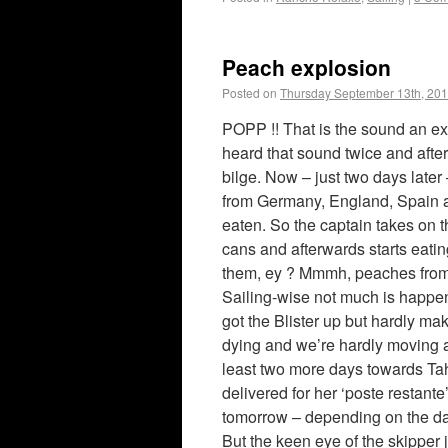
Peach explosion
Posted on
Thursday September 13th, 20
POPP !! That is the sound an ex
heard that sound twice and afte
bilge. Now – just two days later 
from Germany, England, Spain a
eaten. So the captain takes on th
cans and afterwards starts eatin
them, ey ? Mmmh, peaches fro
Sailing-wise not much is happe
got the Blister up but hardly ma
dying and we’re hardly moving at
least two more days towards Tahi
delivered for her ‘poste restante
tomorrow – depending on the day
But the keen eye of the skipper j