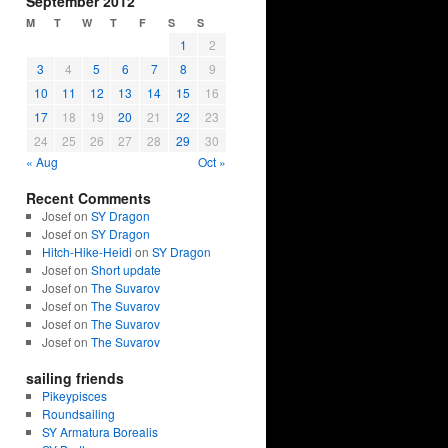
September 2012
M
T
W
T
F
S
S
1
2
3
4
5
6
7
8
9
10
11
12
13
14
15
16
17
18
19
20
21
22
23
24
25
26
27
28
29
30
« Aug
Oct »
Recent Comments
Josef on
SY Dragon
Josef on
SY Dragon
Hitch-Hike-Heidi
on
SY Dragon
Josef on
Short update
Josef on
The Suvarov
Josef on
The Suvarov
Josef on
The Suvarov
Josef on
The Suvarov
sailing friends
Pikeypisces
Roundsailing
SY Armatura Borealis