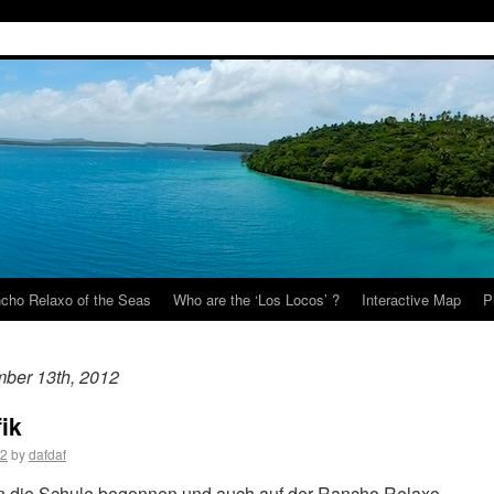
cho Relaxo of the Seas
Who are the ‘Los Locos’ ?
Interactive Map
P
ber 13th, 2012
ik
12
by
dafdaf
en die Schule begonnen und auch auf der Rancho Relaxo