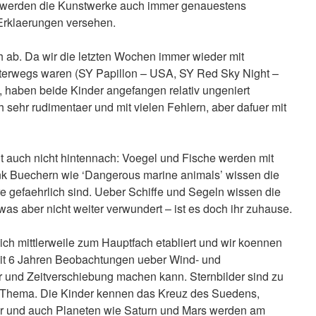
werden die Kunstwerke auch immer genauestens
 Erklaerungen versehen.
h ab. Da wir die letzten Wochen immer wieder mit
nterwegs waren (SY Papillon – USA, SY Red Sky Night –
 haben beide Kinder angefangen relativ ungeniert
h sehr rudimentaer und mit vielen Fehlern, aber dafuer mit
ht auch nicht hintennach: Voegel und Fische werden mit
k Buechern wie ‘Dangerous marine animals’ wissen die
e gefaehrlich sind. Ueber Schiffe und Segeln wissen die
as aber nicht weiter verwundert – ist es doch ihr zuhause.
ich mittlerweile zum Hauptfach etabliert und wir koennen
it 6 Jahren Beobachtungen ueber Wind- und
 und Zeitverschiebung machen kann. Sternbilder sind zu
 Thema. Die Kinder kennen das Kreuz des Suedens,
er und auch Planeten wie Saturn und Mars werden am