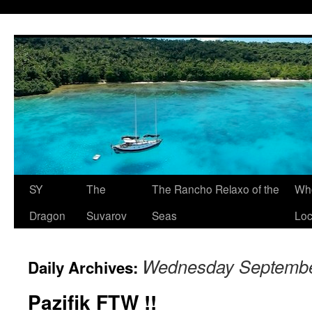
SY
The
The Rancho Relaxo of the
Who
Dragon
Suvarov
Seas
Loc
Wednesday Septembe
Daily Archives:
Pazifik FTW !!