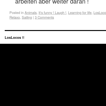
arbeiten aber weiter daran !
Posted in
Animals
,
It's funny ! Laugh !
,
Learning for life
,
LosLoc
Relaxo
,
Sailing
|
3 Comments
LosLocos !!