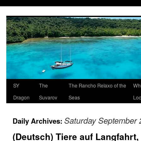
SY
The
The Rancho Relaxo of the
Who
Dragon
Suvarov
Seas
Loc
Saturday September 
Daily Archives:
(Deutsch) Tiere auf Langfahrt, 3