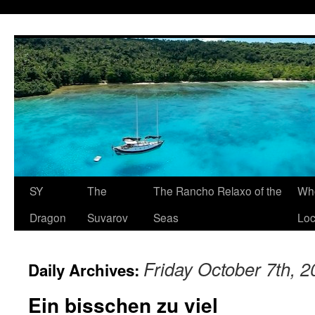
SY
The
The Rancho Relaxo of the
Who
Dragon
Suvarov
Seas
Loc
Friday October 7th, 
Daily Archives:
Ein bisschen zu viel