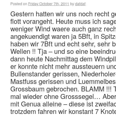
Posted on
Friday October 7th, 2011
by
dafdaf
Gestern hatten wir uns noch recht g
flott vorangeht. Heute muss ich sag
weniger Wind waere auch ganz rech
angekuendigt waren ja 5Bft, in Spitz
haben wir 7Bft und echt sehr, sehr
Wellen !! Tja – und so eine beeindr
dann heute Nachmittag dem Windpilo
er konnte nicht mehr aussteuern un
Bullenstander gerissen, Niederhole
Mastfuss gerissen und Luemmelbe
Grossbaum gebrochen. BLAMM !!! Tj
mal wieder ohne Grosssegel… Aber 
mit Genua alleine – diese ist zweifa
trotzdem fahren wir konstant 7 Knote