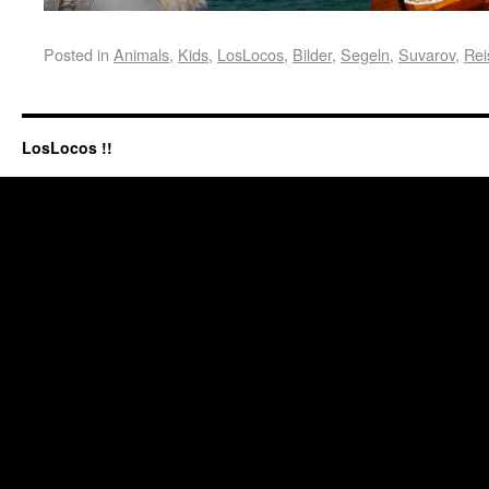
Posted in
Animals
,
Kids
,
LosLocos
,
Bilder
,
Segeln
,
Suvarov
,
Rei
LosLocos !!