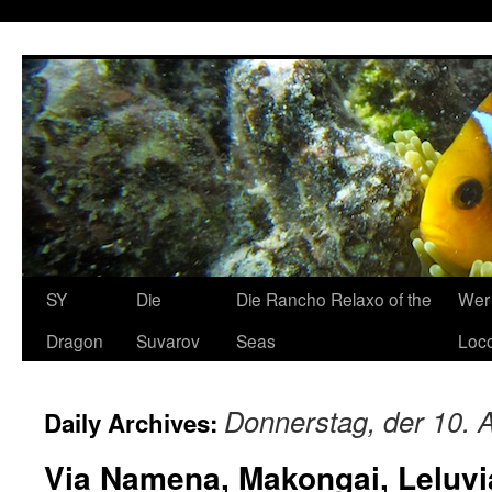
SY
Die
Die Rancho Relaxo of the
Wer 
Dragon
Suvarov
Seas
Loco
Donnerstag, der 10. A
Daily Archives:
Via Namena, Makongai, Leluvi