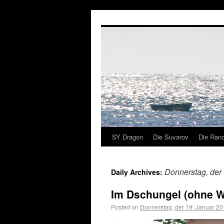
SY Dragon
Die Suvarov
Die Ranc
Donnerstag, der
Daily Archives:
Im Dschungel (ohne Wo
Posted on
Donnerstag, der 19. Januar 2