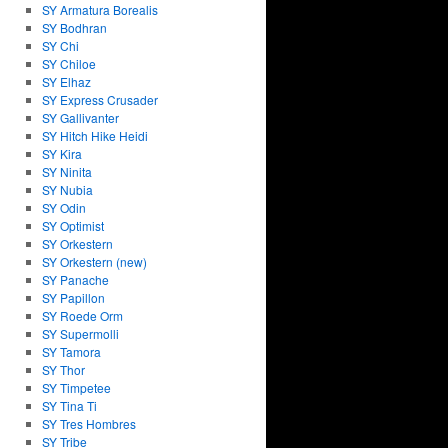
SY Armatura Borealis
SY Bodhran
SY Chi
SY Chiloe
SY Elhaz
SY Express Crusader
SY Gallivanter
SY Hitch Hike Heidi
SY Kira
SY Ninita
SY Nubia
SY Odin
SY Optimist
SY Orkestern
SY Orkestern (new)
SY Panache
SY Papillon
SY Roede Orm
SY Supermolli
SY Tamora
SY Thor
SY Timpetee
SY Tina Ti
SY Tres Hombres
SY Tribe