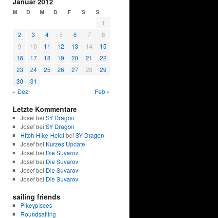
Januar 2012
M
D
M
D
F
S
S
1
2
3
4
5
6
7
8
9
10
11
12
13
14
15
16
17
18
19
20
21
22
23
24
25
26
27
28
29
30
31
« Dez
Feb »
Letzte Kommentare
Josef bei
SY Dragon
Josef bei
SY Dragon
Hitch-Hike-Heidi
bei
SY Dragon
Josef bei
Kurzes Update
Josef bei
Die Suvarov
Josef bei
Die Suvarov
Josef bei
Die Suvarov
Josef bei
Die Suvarov
sailing friends
Pikeypisces
Roundsailing