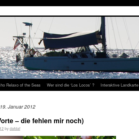
ho Relaxo of the Seas
Wer sind die ‘Los Locos’ ?
Interaktive Landkarte
 19. Januar 2012
rte – die fehlen mir noch)
012
by
dafdaf