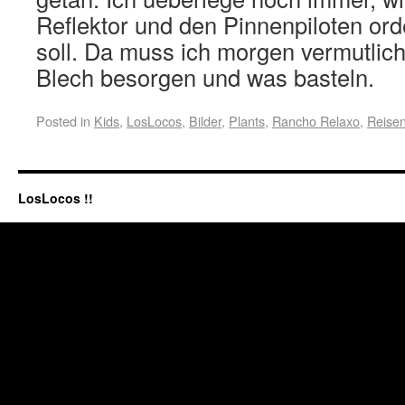
Reflektor und den Pinnenpiloten ord
soll. Da muss ich morgen vermutlich
Blech besorgen und was basteln.
Posted in
Kids
,
LosLocos
,
Bilder
,
Plants
,
Rancho Relaxo
,
Reise
LosLocos !!