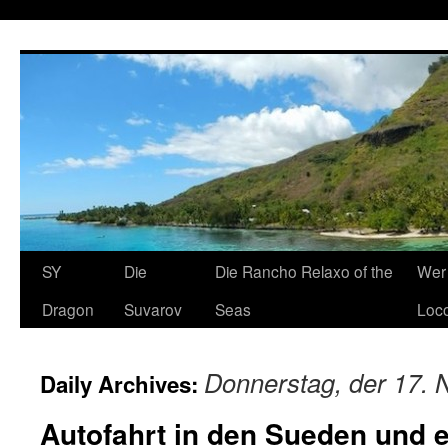
SY
Die
Die Rancho Relaxo of the
Wer 
Dragon
Suvarov
Seas
Loco
Donnerstag, der 17.
Daily Archives:
Autofahrt in den Sueden und 