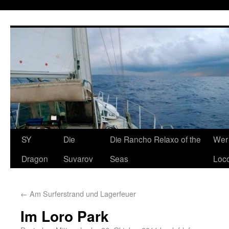
SY
Die
Die Rancho Relaxo of the
Wer 
Dragon
Suvarov
Seas
Loco
←
Am Surferstrand und Lagerfeuer
Im Loro Park