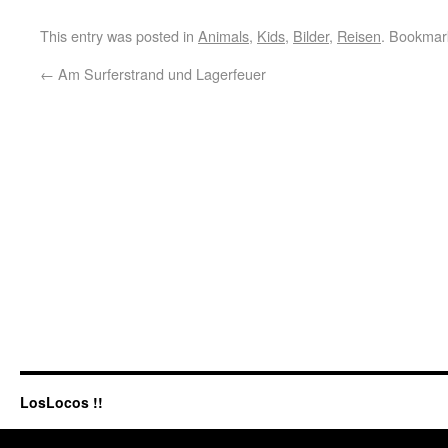
This entry was posted in
Animals
,
Kids
,
Bilder
,
Reisen
. Bookmar
←
Am Surferstrand und Lagerfeuer
LosLocos !!