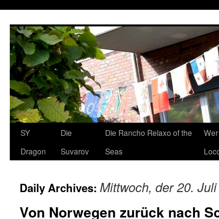
SY
Die
Die Rancho Relaxo of the
Wer 
Dragon
Suvarov
Seas
Loco
Mittwoch, der 20. Jul
Daily Archives:
Von Norwegen zurück nach 