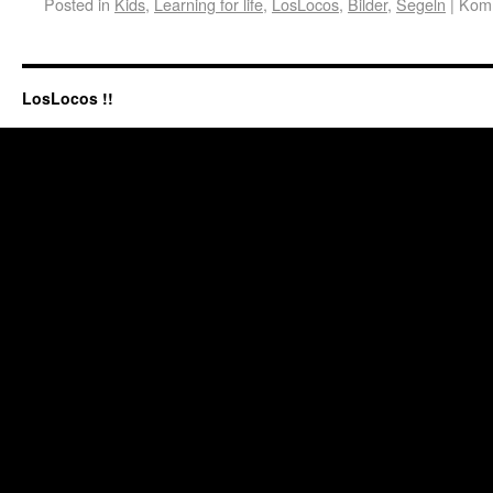
Posted in
Kids
,
Learning for life
,
LosLocos
,
Bilder
,
Segeln
|
Komm
LosLocos !!