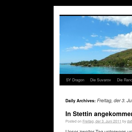
SY Dragon
Die Suvarov
Die Ranc
Freitag, der 3. J
Daily Archives:
In Stettin angekomme
Posted on
Freitag, der 3. Juni 2011
by
daf
Unser zweiter Tag unterwegs und