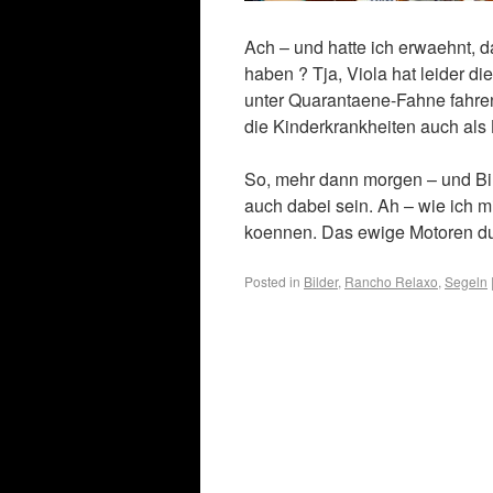
Ach – und hatte ich erwaehnt, 
haben ? Tja, Viola hat leider di
unter Quarantaene-Fahne fahren. 
die Kinderkrankheiten auch als
So, mehr dann morgen – und Bil
auch dabei sein. Ah – wie ich mi
koennen. Das ewige Motoren du
Posted in
Bilder
,
Rancho Relaxo
,
Segeln