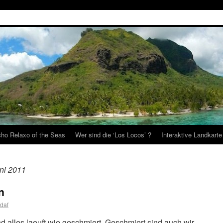
ho Relaxo of the Seas
Wer sind die ‘Los Locos’ ?
Interaktive Landkarte
uni 2011
n
daf
 alles laeuft wie geschmiert. Geschmiert sind auch wir,