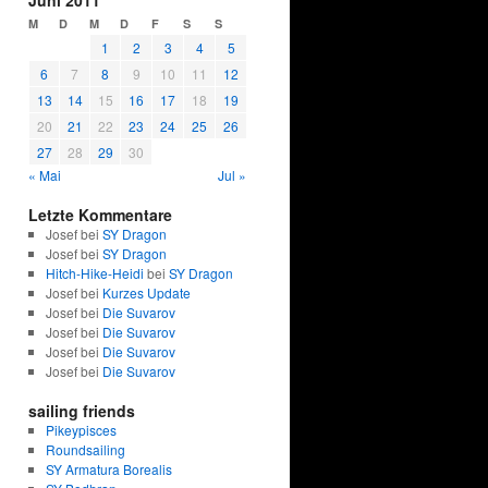
Juni 2011
M
D
M
D
F
S
S
1
2
3
4
5
6
7
8
9
10
11
12
13
14
15
16
17
18
19
20
21
22
23
24
25
26
27
28
29
30
« Mai
Jul »
Letzte Kommentare
Josef bei
SY Dragon
Josef bei
SY Dragon
Hitch-Hike-Heidi
bei
SY Dragon
Josef bei
Kurzes Update
Josef bei
Die Suvarov
Josef bei
Die Suvarov
Josef bei
Die Suvarov
Josef bei
Die Suvarov
sailing friends
Pikeypisces
Roundsailing
SY Armatura Borealis