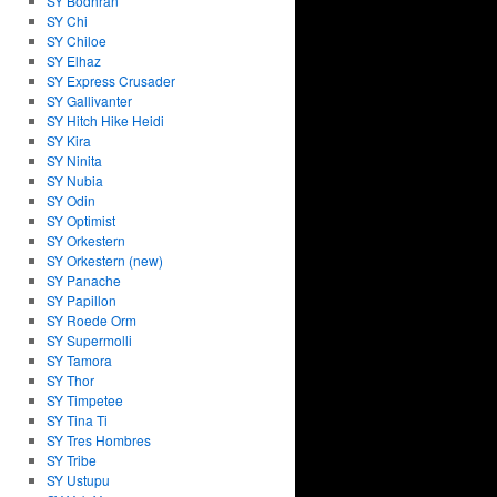
SY Bodhran
SY Chi
SY Chiloe
SY Elhaz
SY Express Crusader
SY Gallivanter
SY Hitch Hike Heidi
SY Kira
SY Ninita
SY Nubia
SY Odin
SY Optimist
SY Orkestern
SY Orkestern (new)
SY Panache
SY Papillon
SY Roede Orm
SY Supermolli
SY Tamora
SY Thor
SY Timpetee
SY Tina Ti
SY Tres Hombres
SY Tribe
SY Ustupu