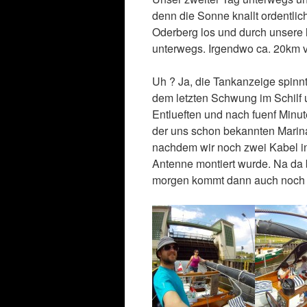
denn die Sonne knallt ordentlic
Oderberg los und durch unsere 
unterwegs. Irgendwo ca. 20km v
Uh ? Ja, die Tankanzeige spinnt
dem letzten Schwung im Schilf 
Entlueften und nach fuenf Minut
der uns schon bekannten Marina
nachdem wir noch zwei Kabel 
Antenne montiert wurde. Na da 
morgen kommt dann auch noch B