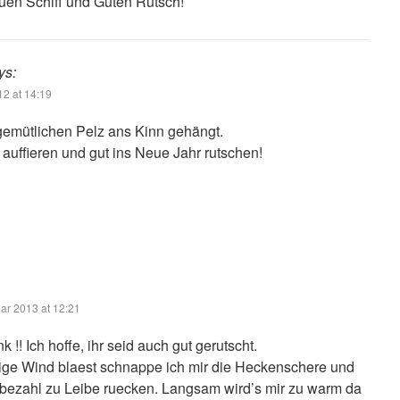
n Schiff und Guten Rutsch!
ys:
2 at 14:19
 gemütlichen Pelz ans Kinn gehängt.
 auffieren und gut ins Neue Jahr rutschen!
uar 2013 at 12:21
 !! Ich hoffe, ihr seid auch gut gerutscht.
tige Wind blaest schnappe ich mir die Heckenschere und
ezahl zu Leibe ruecken. Langsam wird’s mir zu warm da