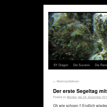
SY Dragon
Die Suvarov
Die Ranc
←
Weihnachtsferien
Der erste Segeltag mi
Posted on
Montag, der 24. Dezember 20
Oh wie schoen !! Endlich wieder