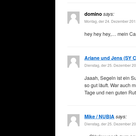
domino
says:
Montag, der 24. Dezember 201
hey hey hey,… mein Capt
Ariane und Jens (SY C
Dienstag, der 25. Dezember 20
Jaaah, Segeln ist ein 
so gut läuft. War auch 
Tage und nen guten Ru
Mike / NUBIA
says:
Dienstag, der 25. Dezember 20