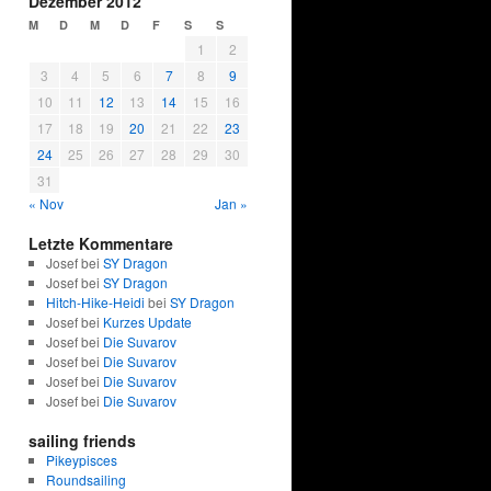
Dezember 2012
M
D
M
D
F
S
S
1
2
3
4
5
6
7
8
9
10
11
12
13
14
15
16
17
18
19
20
21
22
23
24
25
26
27
28
29
30
31
« Nov
Jan »
Letzte Kommentare
Josef bei
SY Dragon
Josef bei
SY Dragon
Hitch-Hike-Heidi
bei
SY Dragon
Josef bei
Kurzes Update
Josef bei
Die Suvarov
Josef bei
Die Suvarov
Josef bei
Die Suvarov
Josef bei
Die Suvarov
sailing friends
Pikeypisces
Roundsailing