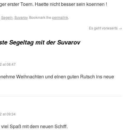
er erster Toern. Haette nicht besser sein koennen !
,
Segeln
,
Suvarov
. Bookmark the
permalink
.
Es geht vorwaerts
→
ste Segeltag mit der Suvarov
2 at 08:47
nehme Weihnachten und einen guten Rutsch ins neue
2 at 09:34
viel Spaß mit dem neuen Schiff.