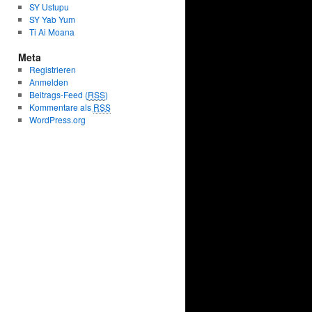
SY Ustupu
SY Yab Yum
Ti Ai Moana
Meta
Registrieren
Anmelden
Beitrags-Feed (
RSS
)
Kommentare als
RSS
WordPress.org