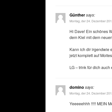
Günther
says:
Montag, der 24. Dezember 201
Hi Dave! Ein schönes W
dem Kiel mit dem neuen 
Kann ich dir irgendwie 
jetzt komplett auf Moites
LG – trink für dich auch
domino
says:
Montag, der 24. Dezember 201
Yeeeeehhh !!!!! MEIN Moit