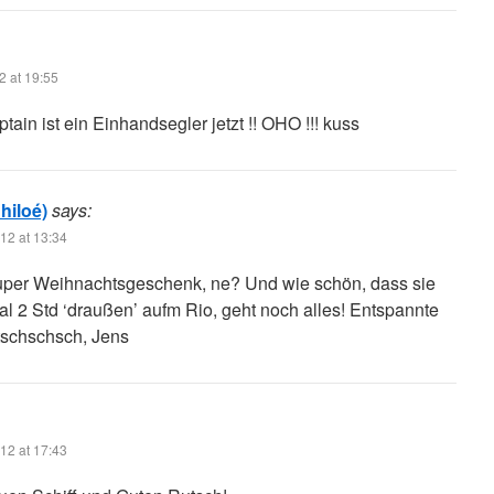
2 at 19:55
ain ist ein Einhandsegler jetzt !! OHO !!! kuss
hiloé)
says:
12 at 13:34
Super Weihnachtsgeschenk, ne? Und wie schön, dass sie
mal 2 Std ‘draußen’ aufm Rio, geht noch alles! Entspannte
tschschsch, Jens
12 at 17:43