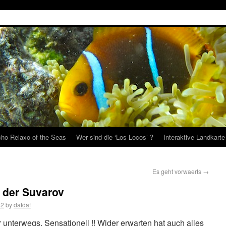
ho Relaxo of the Seas
Wer sind die ‘Los Locos’ ?
Interaktive Landkarte
Es geht vorwaerts
→
t der Suvarov
12
by
dafdaf
 unterwegs. Sensationell !! Wider erwarten hat auch alles