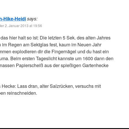
h-Hike-Heidi
says:
der 2. Januar 2013 at 19:56
 das hier halt so ist: Die letzten 5 Sek. des alten Jahres
 du im Regen am Sektglas fest, kaum im Neuen Jahr
men explodieren dir die Fingernägel und du hast ein
auma. Beim ersten Tageslicht kannste um 1600 dann den
nassen Papierscheiß aus der spießigen Gartenhecke
 Hecke: Lass dran, alter Salzrücken, versuchs mit
pen reinschneiden.