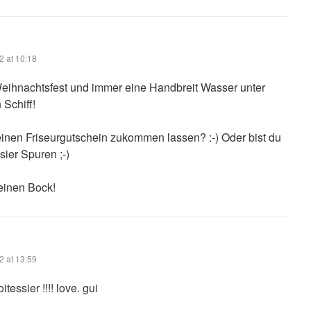
2 at 10:18
eihnachtsfest und immer eine Handbreit Wasser unter
Schiff!
einen Friseurgutschein zukommen lassen? :-) Oder bist du
sier Spuren ;-)
 einen Bock!
2 at 13:59
essier !!!! love. gui