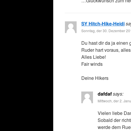
…Glückwunsch zum neue
SY Hitch-Hike-Heidi
sa
Sonntag, der 30. Dezember 201
Du hast dir da ja einen
Ruder hart voraus, alles
Alles Liebe!
Fair winds
Deine Hikers
dafdaf
says:
Mittwoch, der 2. Jan
Vielen liebe Dank
Sobald der rich
werde dem Rueb