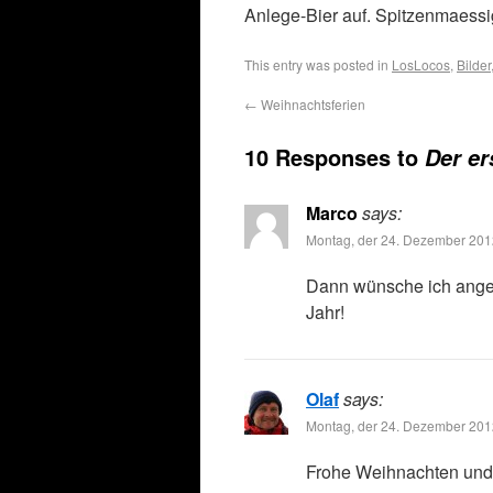
Anlege-Bier auf. Spitzenmaessig
This entry was posted in
LosLocos
,
Bilder
←
Weihnachtsferien
10 Responses to
Der er
Marco
says:
Montag, der 24. Dezember 201
Dann wünsche ich ange
Jahr!
Olaf
says:
Montag, der 24. Dezember 201
Frohe Weihnachten und 