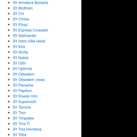
SY Armatura Borealis
SY Bodhran
SY Chi
SY Chiloe
SY Elhaz
SY Express Crusader
SY Gallivanter
SY Hitch Hike Heidi
SY Kira
SY Ninita
SY Nubia
SY Odin
SY Optimist
SY Orkestern
SY Orkestern (new)
SY Panache
SY Papillon
SY Roede Orm
SY Supermolli
SY Tamora
SY Thor
SY Timpetee
SY Tina Ti
SY Tres Hombres
SY Tribe