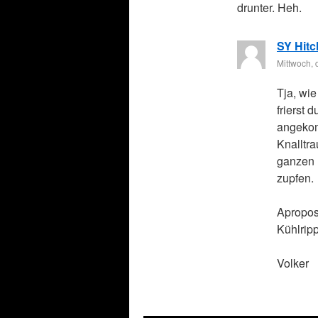
drunter. Heh.
SY Hitc
Mittwoch, 
Tja, wie
frierst
angekom
Knalltr
ganzen 
zupfen.
Apropos
Kühlrip
Volker