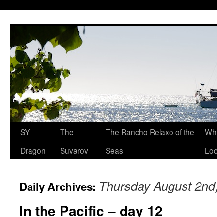
SY
The
The Rancho Relaxo of the
Who
Dragon
Suvarov
Seas
Loc
Thursday August 2nd
Daily Archives:
In the Pacific – day 12