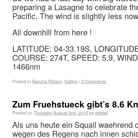
preparing a Lasagne to celebrate th
Pacific. The wind is slightly less now
All downhill from here !
LATITUDE: 04-33.19S, LONGITUDE
COURSE: 274T, SPEED: 5.9, WIND
1466nm
Posted in
Rancho Relaxo
,
Sailing
|
2 Comments
Zum Fruehstueck gibt’s 8.6 K
Posted on
Thursday August 2nd, 2012
by
dafdaf
Als uns heute ein Squall waehrend
wegen des Regens nach innen schic