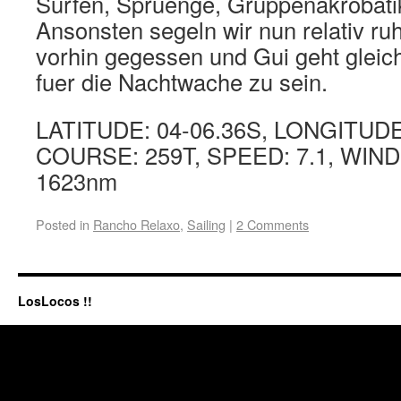
Surfen, Spruenge, Gruppenakrobatik
Ansonsten segeln wir nun relativ ru
vorhin gegessen und Gui geht gleich
fuer die Nachtwache zu sein.
LATITUDE: 04-06.36S, LONGITUDE
COURSE: 259T, SPEED: 7.1, WIND
1623nm
Posted in
Rancho Relaxo
,
Sailing
|
2 Comments
LosLocos !!