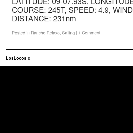
LATITUDE: 09-07.93S, LONGITUDE
COURSE: 245T, SPEED: 4.9, WIND:
DISTANCE: 231nm
Posted in
Rancho Relaxo
,
Sailing
|
1 Comment
LosLocos !!