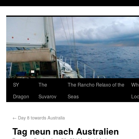
SY
The
The Rancho Relaxo of the
Who
Dragon
Suvarov
Seas
Loc
←
Day 8 towards Australia
Tag neun nach Australien