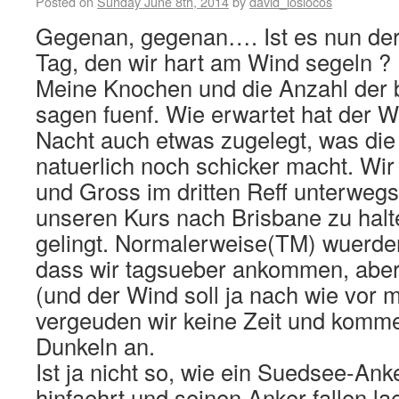
Posted on
Sunday June 8th, 2014
by
david_loslocos
Gegenan, gegenan…. Ist es nun der 
Tag, den wir hart am Wind segeln ?
Meine Knochen und die Anzahl der 
sagen fuenf. Wie erwartet hat der 
Nacht auch etwas zugelegt, was di
natuerlich noch schicker macht. Wir
und Gross im dritten Reff unterweg
unseren Kurs nach Brisbane zu halt
gelingt. Normalerweise(TM) wuerden
dass wir tagsueber ankommen, aber
(und der Wind soll ja nach wie vor 
vergeuden wir keine Zeit und komm
Dunkeln an.
Ist ja nicht so, wie ein Suedsee-An
hinfaehrt und seinen Anker fallen lae