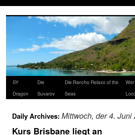
SY
Die
Die Rancho Relaxo of the
Wer 
Dragon
Suvarov
Seas
Loco
Mittwoch, der 4. Juni
Daily Archives:
Kurs Brisbane liegt an