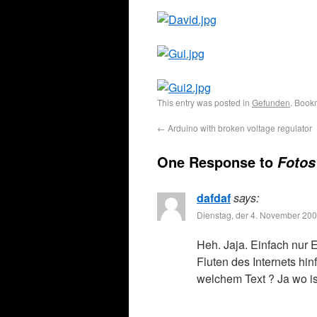
This entry was posted in
Gefunden
. Book
←
Arduino with broken voltage regulator
One Response to
Fotos
dafdaf
says:
Dienstag, der 4. November 200
Heh. Jaja. Einfach nur 
Fluten des Internets 
welchem Text ? Ja wo i