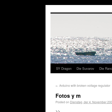
SY Dragon
Die Suvarov
Die Ranc
←
Arduino with broken voltage regulator
Fotos y m
Posted on
Dienstag, der 4. November 20
>>