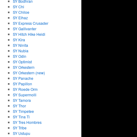
SY Bodhran
SY Chi
SY Chiloe
SY Elhaz
SY Express Crusader
SY Gallivanter
SY Hitch Hike Heidi
SY Kira
SY Ninita
SY Nubia
SY Odin
SY Optimist
SY Orkestern
SY Orkestern (new)
SY Panache
SY Papillon
SY Roede Orm
SY Supermolli
SY Tamora
SY Thor
SY Timpetee
SY Tina Ti
SY Tres Hombres
SY Tribe
SY Ustupu