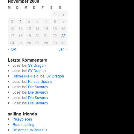
November 2008
M
D
M
D
F
S
S
1
2
3
4
5
6
7
8
9
10
11
12
13
14
15
16
17
18
19
20
21
22
23
24
25
26
27
28
29
30
« Okt
Jan »
Letzte Kommentare
Josef bei
SY Dragon
Josef bei
SY Dragon
Hitch-Hike-Heidi
bei
SY Dragon
Josef bei
Kurzes Update
Josef bei
Die Suvarov
Josef bei
Die Suvarov
Josef bei
Die Suvarov
Josef bei
Die Suvarov
sailing friends
Pikeypisces
Roundsailing
SY Armatura Borealis