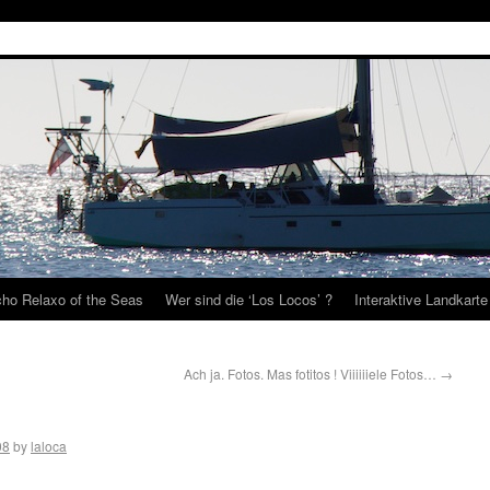
ho Relaxo of the Seas
Wer sind die ‘Los Locos’ ?
Interaktive Landkarte
Ach ja. Fotos. Mas fotitos ! Viiiiiiele Fotos…
→
08
by
laloca