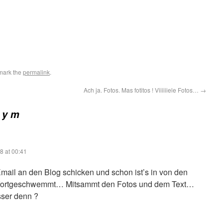
mark the
permalink
.
Ach ja. Fotos. Mas fotitos ! Viiiiiiele Fotos…
→
 y m
8 at 00:41
Email an den Blog schicken und schon ist’s in von den
hinfortgeschwemmt… Mitsammt den Fotos und dem Text…
sser denn ?